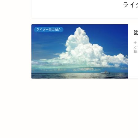
ライ
ライター自己紹介
今
と
振