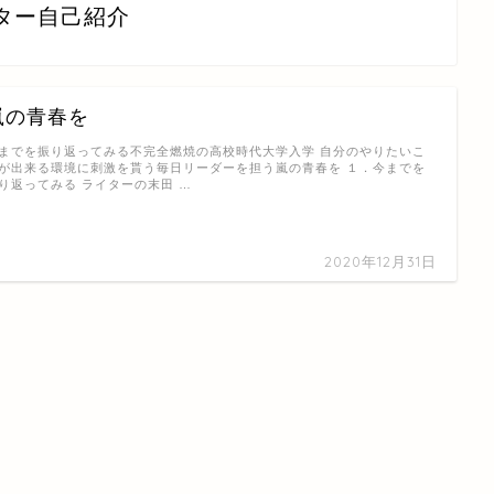
ター自己紹介
嵐の青春を
までを振り返ってみる不完全燃焼の高校時代大学入学 自分のやりたいこ
が出来る環境に刺激を貰う毎日リーダーを担う嵐の青春を １．今までを
り返ってみる ライターの末田 …
2020年12月31日