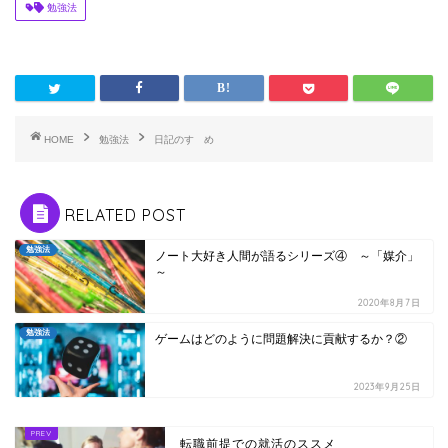
勉強法
HOME
勉強法
日記のすゝめ
RELATED POST
勉強法
ノート大好き人間が語るシリーズ④ ～「媒介」
～
2020年8月7日
勉強法
ゲームはどのように問題解決に貢献するか？②
2023年9月25日
転職前提での就活のススメ