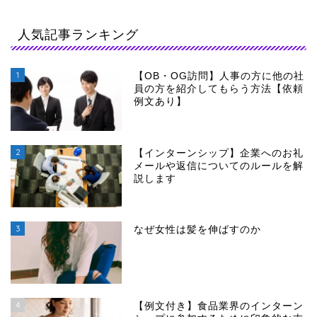
人気記事ランキング
1
【OB・OG訪問】人事の方に他の社
員の方を紹介してもらう方法【依頼
例文あり】
2
【インターンシップ】企業へのお礼
メールや返信についてのルールを解
説します
3
なぜ女性は髪を伸ばすのか
4
【例文付き】食品業界のインターン