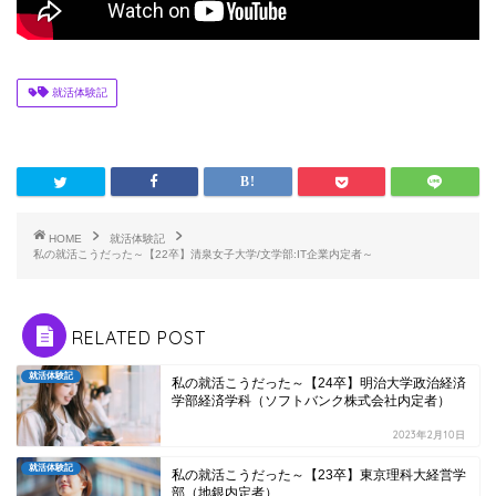
就活体験記
HOME
就活体験記
私の就活こうだった～【22卒】清泉女子大学/文学部:IT企業内定者～
RELATED POST
就活体験記
私の就活こうだった～【24卒】明治大学政治経済
学部経済学科（ソフトバンク株式会社内定者）
2023年2月10日
就活体験記
私の就活こうだった～【23卒】東京理科大経営学
部（地銀内定者）