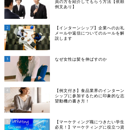
員の方を紹介してもらう方法【依頼
例文あり】
2
【インターンシップ】企業へのお礼
メールや返信についてのルールを解
説します
3
なぜ女性は髪を伸ばすのか
4
【例文付き】食品業界のインターン
シップに参加するために印象的な志
望動機の書き方！
5
【マーケティング職につきたい学生
必見！】マーケティングに役立つ資